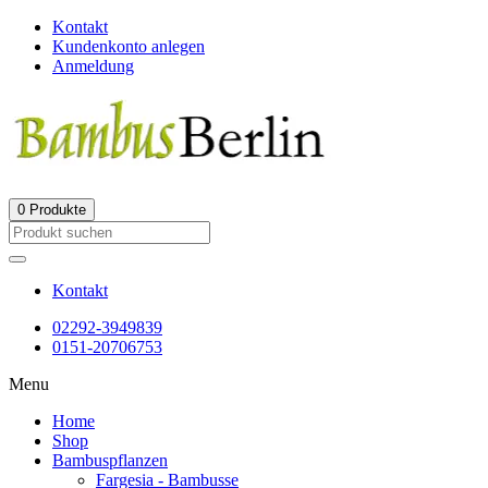
Kontakt
Kundenkonto anlegen
Anmeldung
0
Produkte
Kontakt
02292-3949839
0151-20706753
Menu
Home
Shop
Bambuspflanzen
Fargesia - Bambusse