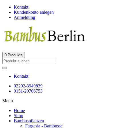
Kontakt
Kundenkonto anlegen
Anmeldung
0
Produkte
Kontakt
02292-3949839
0151-20706753
Menu
Home
Shop
Bambuspflanzen
Fargesia - Bambusse