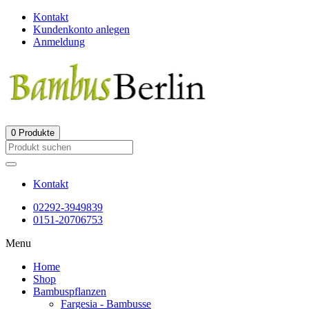
Kontakt
Kundenkonto anlegen
Anmeldung
0
Produkte
Kontakt
02292-3949839
0151-20706753
Menu
Home
Shop
Bambuspflanzen
Fargesia - Bambusse