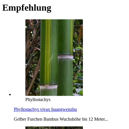
Empfehlung
Phyllostachys
Phyllostachys vivax huangwenzhu
Gelber Furchen Bambus Wuchshöhe bis 12 Meter...