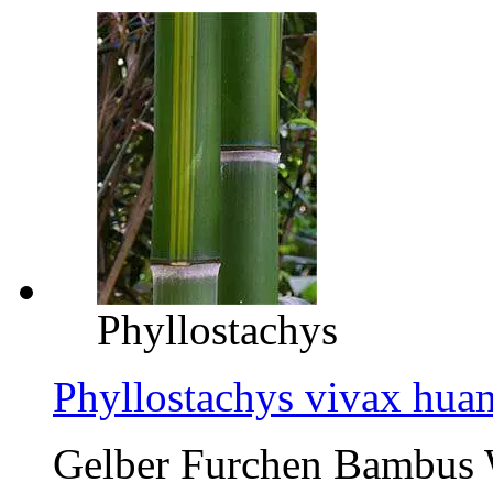
Phyllostachys
Phyllostachys vivax hu
Gelber Furchen Bambus W